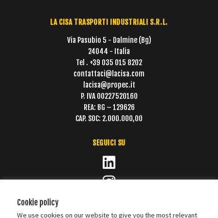
LA CISA TRASPORTI INDUSTRIALI S.R.L.
Via Pasubio 5 - Dalmine (Bg)
24044 - Italia
Tel . +39 035 015 8202
contattaci@lacisa.com
lacisa@propec.it
P. IVA 00227520160
REA: BG – 129626
CAP. SOC: 2.000.000,00
SEGUICI SU
Cookie policy
We use cookies on our website to give you the most relevant