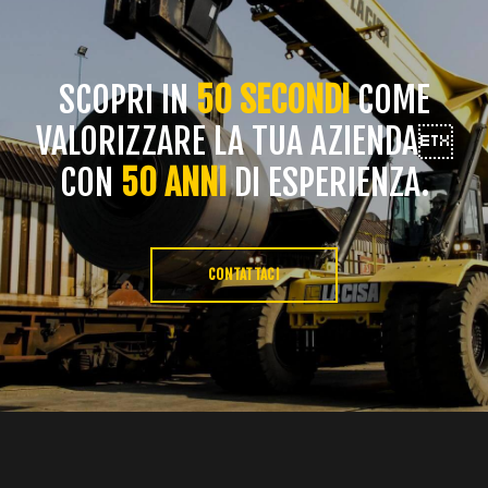
SCOPRI IN
50 SECONDI
COME
VALORIZZARE LA TUA AZIENDA
CON
50 ANNI
DI ESPERIENZA.
CONTATTACI
string(1) "1"