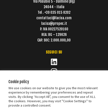
Via Pasubio 5 - Dalmine (Bg)
24044 - Italia
Tel . +39 035 015 8202
contattaci@lacisa.com
lacisa@propec.it
P. IVA 00227520160
REA: BG – 129626
CAP. SOC: 2.000.000,00
SEGUICI SU
Cookie policy
We use cookies on our website to give you the most relevant
experience by remembering your preferences and repeat
visits. By clicking “Accept All”, you consent to the use of ALL
the cookies. However, you may visit "Cookie Settings" to
provide a controlled consent.