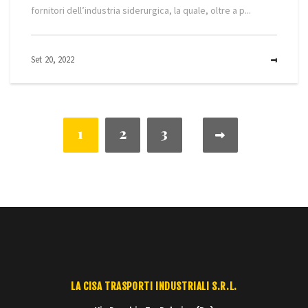
fornitori dell’industria siderurgica, la quale, oltre a p...
Set 20, 2022
MOR
1
2
3
NULL
LA CISA TRASPORTI INDUSTRIALI S.R.L.