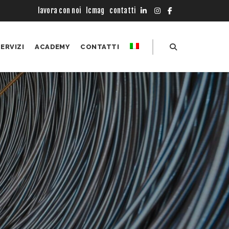
lavora con noi
lcmag
contatti
ERVIZI
ACADEMY
CONTATTI
Noleggio Mezzi
Corsi
Manutenzione Mezzi
Simulatori
Layout Logistici
Servizi TMS
Attrezzature
TLS
Opportunità Mezzi Disponibili
Forklift International