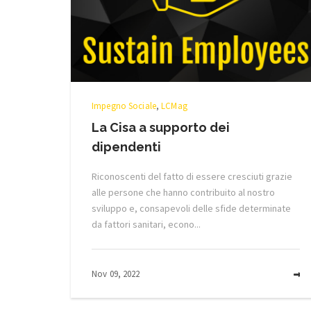
Impegno Sociale
,
LCMag
La Cisa a supporto dei
dipendenti
Riconoscenti del fatto di essere cresciuti grazie
alle persone che hanno contribuito al nostro
sviluppo e, consapevoli delle sfide determinate
da fattori sanitari, econo...
Nov 09, 2022