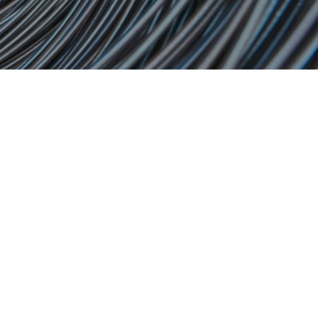
Machinery Trader
Mascus
Machinery Zone