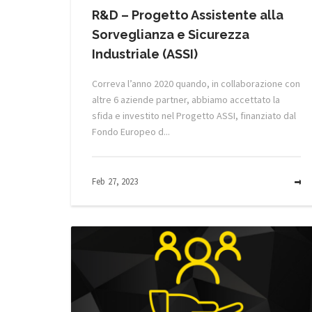
R&D – Progetto Assistente alla
Sorveglianza e Sicurezza
Industriale (ASSI)
Correva l’anno 2020 quando, in collaborazione con
altre 6 aziende partner, abbiamo accettato la
sfida e investito nel Progetto ASSI, finanziato dal
Fondo Europeo d...
Feb 27, 2023