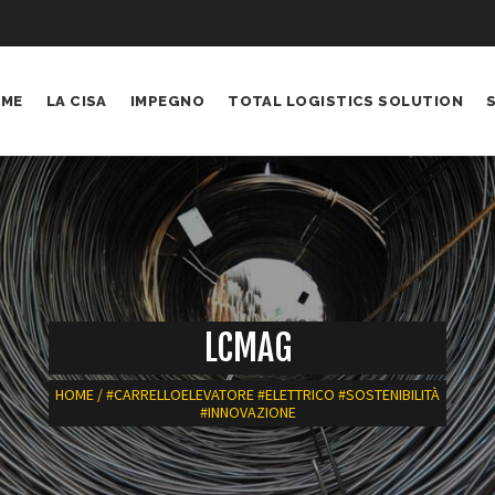
ME
LA CISA
IMPEGNO
TOTAL LOGISTICS SOLUTION
S
Chi siamo
Sostenibilità
Gruppo
Qualità, Ambiente & Sicurezza
Persone
Perché sceglierci
LCMAG
Certificazioni
HOME
/
#CARRELLOELEVATORE #ELETTRICO #SOSTENIBILITÀ
#INNOVAZIONE