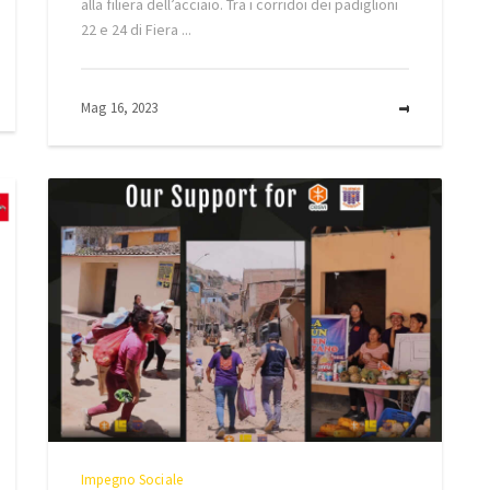
alla filiera dell’acciaio. Tra i corridoi dei padiglioni
22 e 24 di Fiera ...
MORE
Mag 16, 2023
MORE
Impegno Sociale