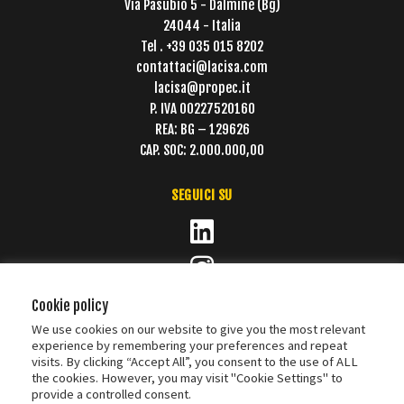
Via Pasubio 5 - Dalmine (Bg)
24044 - Italia
Tel . +39 035 015 8202
contattaci@lacisa.com
lacisa@propec.it
P. IVA 00227520160
REA: BG – 129626
CAP. SOC: 2.000.000,00
SEGUICI SU
Cookie policy
We use cookies on our website to give you the most relevant
experience by remembering your preferences and repeat
visits. By clicking “Accept All”, you consent to the use of ALL
the cookies. However, you may visit "Cookie Settings" to
provide a controlled consent.