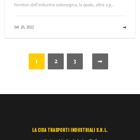
fornitori dell’industria siderurgica, la quale, oltre a p...
Set 20, 2022
MOR
1
2
3
NULL
LA CISA TRASPORTI INDUSTRIALI S.R.L.